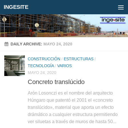
INGESITE
DAILY ARCHIVE:
MAYO 24, 2020
CONSTRUCCIÓN
/
ESTRUCTURAS
/
TECNOLOGÍA
/
VARIOS
MAYO 24, 2020
Concreto translúcido
Arón Losonczi es el nombre del arquitecto
Húngaro que patentó el 2001 el «concreto
translúcido», material que aporta un efecto
drámático a cualquier estructura permitiendo
ver siluetas a través de muros de hasta 50...