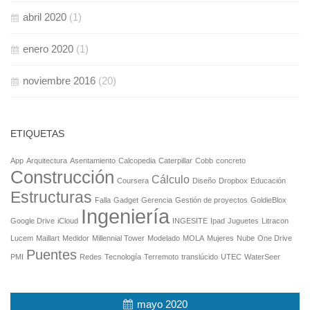
abril 2020
(1)
enero 2020
(1)
noviembre 2016
(20)
ETIQUETAS
App
Arquitectura
Asentamiento
Calcopedia
Caterpillar
Cobb
concreto
Construcción
Cálculo
Coursera
Diseño
Dropbox
Educación
Estructuras
Falla
Gadget
Gerencia
Gestión de proyectos
GoldieBlox
Ingeniería
Google Drive
iCloud
INGESITE
Ipad
Juguetes
Litracon
Lucem
Maillart
Medidor
Millennial Tower
Modelado
MOLA
Mujeres
Nube
One Drive
Puentes
PMI
Redes
Tecnología
Terremoto
translúcido
UTEC
WaterSeer
mayo 2020