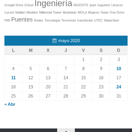
Ingeniería
Google Drive
iCloud
INGESITE
Ipad
Juguetes
Litracon
Lucem
Maillart
Medidor
Millennial Tower
Modelado
MOLA
Mujeres
Nube
One Drive
Puentes
PMI
Redes
Tecnología
Terremoto
translúcido
UTEC
WaterSeer
mayo 2020
L
M
X
J
V
S
D
1
2
3
4
5
6
7
8
9
10
11
12
13
14
15
16
17
18
19
20
21
22
23
24
25
26
27
28
29
30
31
« Abr