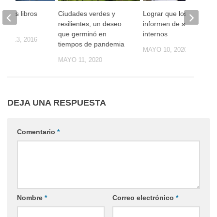
de los libros
Ciudades verdes y
Lograr que los edificios
resilientes, un deseo
informen de sus daños
que germinó en
internos
RE 13, 2016
tiempos de pandemia
MAYO 10, 2020
MAYO 11, 2020
DEJA UNA RESPUESTA
Comentario
*
Nombre
*
Correo electrónico
*