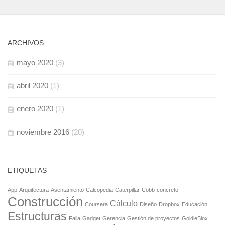
ARCHIVOS
mayo 2020
(3)
abril 2020
(1)
enero 2020
(1)
noviembre 2016
(20)
ETIQUETAS
App
Arquitectura
Asentamiento
Calcopedia
Caterpillar
Cobb
concreto
Construcción
Cálculo
Coursera
Diseño
Dropbox
Educación
Estructuras
Falla
Gadget
Gerencia
Gestión de proyectos
GoldieBlox