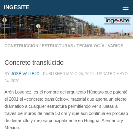
INGESITE
CONSTRUCCIÓN
/
ESTRUCTURAS
/
TECNOLOGÍA
/
VARIOS
Concreto translúcido
BY
JOSÉ VALLEJO
· PUBLISHED
MAYO 24, 2020
· UPDATED
MAYO
24, 2020
Arón Losonczi es el nombre del arquitecto Húngaro que patentó
el 2001 el «concreto translúcido», material que aporta un efecto
drámático a cualquier estructura permitiendo ver siluetas a
través de muros de hasta 50 cm y que aún continúa en proceso
de desarrollo y mejora principalmente en Hungría, Alemania y
México.