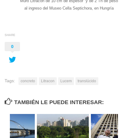
Muro Litracon de 10 cm de espesor y de 2 Tn de peso
al ingreso del Museo Cella Septichora, en Hungría
SHARE
0
Tags:
concreto
Litracon
Lucem
translúcido
TAMBIÉN LE PUEDE INTERESAR: