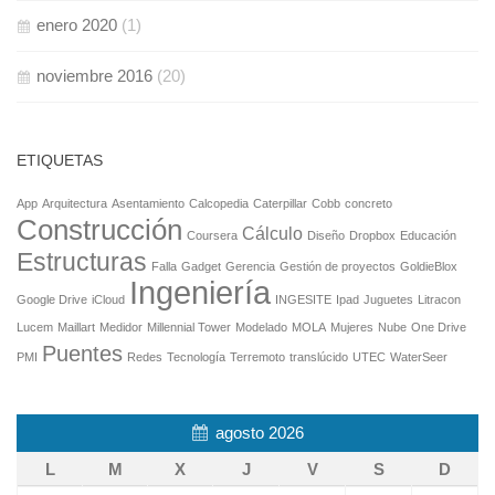
enero 2020
(1)
noviembre 2016
(20)
ETIQUETAS
App
Arquitectura
Asentamiento
Calcopedia
Caterpillar
Cobb
concreto
Construcción
Cálculo
Coursera
Diseño
Dropbox
Educación
Estructuras
Falla
Gadget
Gerencia
Gestión de proyectos
GoldieBlox
Ingeniería
Google Drive
iCloud
INGESITE
Ipad
Juguetes
Litracon
Lucem
Maillart
Medidor
Millennial Tower
Modelado
MOLA
Mujeres
Nube
One Drive
Puentes
PMI
Redes
Tecnología
Terremoto
translúcido
UTEC
WaterSeer
agosto 2026
L
M
X
J
V
S
D