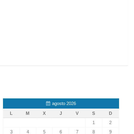
agosto 2026
L
M
X
J
V
S
D
1
2
3
4
5
6
7
8
9