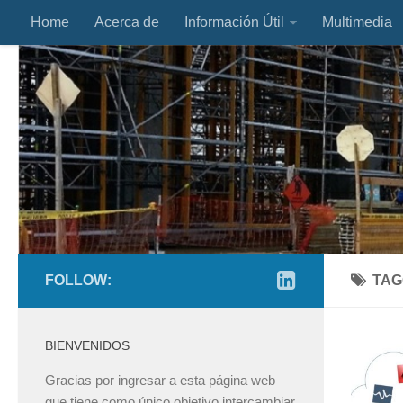
Home
Acerca de
Información Útil
Multimedia
FOLLOW:
TAG
BIENVENIDOS
Gracias por ingresar a esta página web
que tiene como único objetivo intercambiar