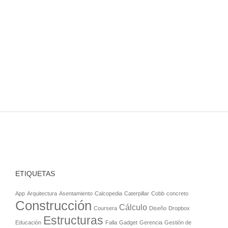
ETIQUETAS
App
Arquitectura
Asentamiento
Calcopedia
Caterpillar
Cobb
concreto
Construcción
Cálculo
Coursera
Diseño
Dropbox
Estructuras
Educación
Falla
Gadget
Gerencia
Gestión de