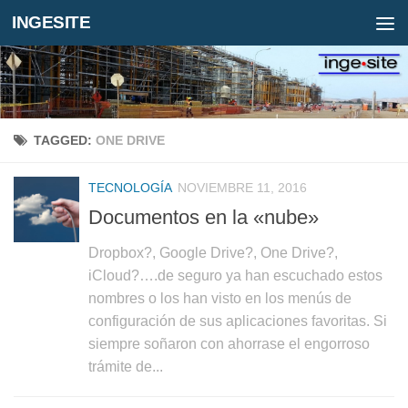
INGESITE
TAGGED:
ONE DRIVE
TECNOLOGÍA
NOVIEMBRE 11, 2016
Documentos en la «nube»
Dropbox?, Google Drive?, One Drive?,
iCloud?….de seguro ya han escuchado estos
nombres o los han visto en los menús de
configuración de sus aplicaciones favoritas. Si
siempre soñaron con ahorrase el engorroso
trámite de...