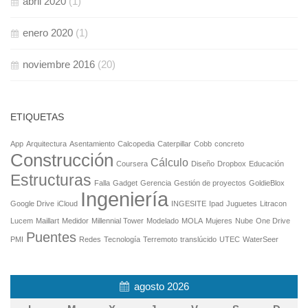
abril 2020
(1)
enero 2020
(1)
noviembre 2016
(20)
ETIQUETAS
App
Arquitectura
Asentamiento
Calcopedia
Caterpillar
Cobb
concreto
Construcción
Cálculo
Coursera
Diseño
Dropbox
Educación
Estructuras
Falla
Gadget
Gerencia
Gestión de proyectos
GoldieBlox
Ingeniería
Google Drive
iCloud
INGESITE
Ipad
Juguetes
Litracon
Lucem
Maillart
Medidor
Millennial Tower
Modelado
MOLA
Mujeres
Nube
One Drive
Puentes
PMI
Redes
Tecnología
Terremoto
translúcido
UTEC
WaterSeer
agosto 2026