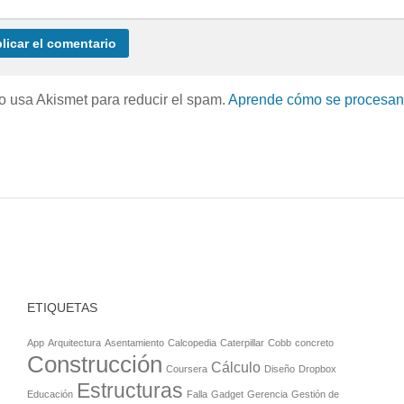
io usa Akismet para reducir el spam.
Aprende cómo se procesan 
ETIQUETAS
App
Arquitectura
Asentamiento
Calcopedia
Caterpillar
Cobb
concreto
Construcción
Cálculo
Coursera
Diseño
Dropbox
Estructuras
Educación
Falla
Gadget
Gerencia
Gestión de