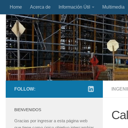
Home
Acerca de
Información Útil
Multimedia
FOLLOW:
INGENI
BIENVENIDOS
Cal
Gracias por ingresar a esta página web
que tiene como único objetivo intercambiar