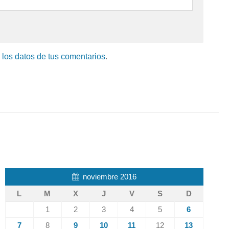
los datos de tus comentarios
.
noviembre 2016
L
M
X
J
V
S
D
1
2
3
4
5
6
7
8
9
10
11
12
13