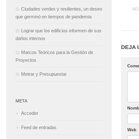
Francisco»: Millennium Tower
Ciudades verdes y resilientes, un deseo
NO
que germinó en tiempos de pandemia
NOVIEMBRE 13, 2016
Lograr que los edificios informen de sus
daños internos
DEJA 
Marcos Teóricos para la Gestión de
Proyectos
Come
Metrar y Presupuestar
META
Nomb
Acceder
Feed de entradas
Web